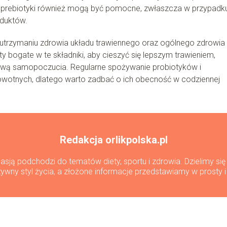
ce prebiotyki również mogą być pomocne, zwłaszcza w przypadk
duktów.
w utrzymaniu zdrowia układu trawiennego oraz ogólnego zdrowia
y bogate w te składniki, aby cieszyć się lepszym trawieniem,
wą samopoczucia. Regularne spożywanie probiotyków i
owotnych, dlatego warto zadbać o ich obecność w codziennej
Redakcja orlikpolska.pl
 pasją podchodzi do tematów diety, sportu i zdrowia. Dzielimy s
ywny styl życia, a złożone informacje przedstawiamy w prosty 