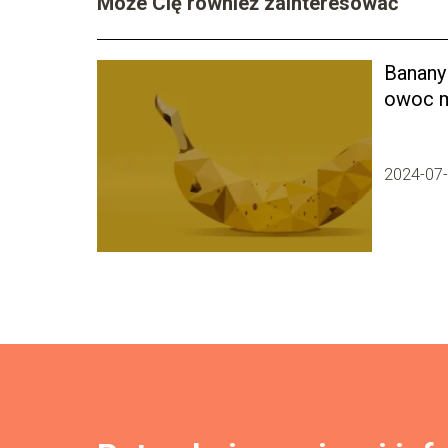
Może Cię również zainteresować
Banany 
owoc 
profila
2024-07