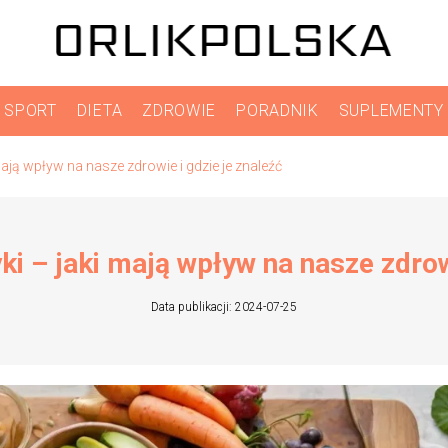
SPORT
DIETA
ZDROWIE
PORADNIK
SUPLEMENTY
 mają wpływ na nasze zdrowie i gdzie je znaleźć
yki – jaki mają wpływ na nasze zdrow
Data publikacji: 2024-07-25