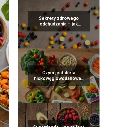
Sekrety zdrowego
odchudzania – jak
uniknąć efektu jojo
Czym jest dieta
niskowęglowodanowa i
jak ją stosować