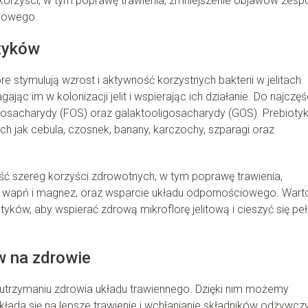
orzyści, w tym poprawę trawienia, zmniejszenie objawów zesp
ciowego.
otyków
e stymulują wzrost i aktywność korzystnych bakterii w jelitach.
ąc im w kolonizacji jelit i wspierając ich działanie. Do najczęś
igosacharydy (FOS) oraz galaktooligosacharydy (GOS). Prebiotyk
ch jak cebula, czosnek, banany, karczochy, szparagi oraz
ć szereg korzyści zdrowotnych, w tym poprawę trawienia,
ak wapń i magnez, oraz wsparcie układu odpornościowego. Wart
yków, aby wspierać zdrową mikroflorę jelitową i cieszyć się peł
w na zdrowie
w utrzymaniu zdrowia układu trawiennego. Dzięki nim możemy
kłada się na lepsze trawienie i wchłanianie składników odżywcz