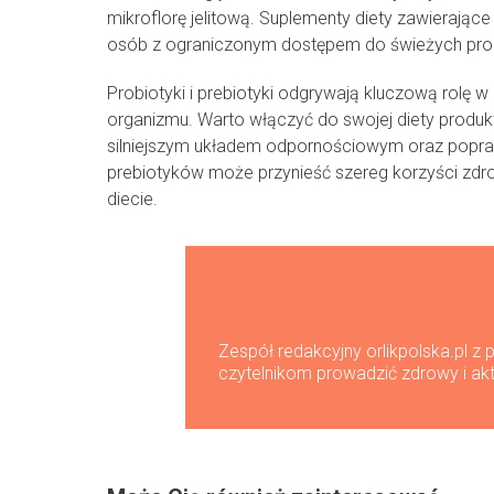
mikroflorę jelitową. Suplementy diety zawierają
osób z ograniczonym dostępem do świeżych pro
Probiotyki i prebiotyki odgrywają kluczową rolę 
organizmu. Warto włączyć do swojej diety produkt
silniejszym układem odpornościowym oraz popra
prebiotyków może przynieść szereg korzyści zdr
diecie.
Zespół redakcyjny orlikpolska.pl z
czytelnikom prowadzić zdrowy i akt