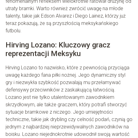
fenomenalnym refleksem wielokrotnie ratował drużynę od
utraty bramki. Warto również zwrócić uwagę na młode
talenty, takie jak Edson Alvarez i Diego Lainez, którzy już
teraz pokazują, że są przyszłością meksykańskiego
futbolu.
Hirving Lozano: Kluczowy gracz
reprezentacji Meksyku
Hirving Lozano to nazwisko, które z pewnością przyciąga
uwagę każdego fana piłki nożnej. Jego dynamiczny styl
gry i niezwykła szybkość pozwalają mu przełamywać
defensywy przeciwników z zaskakującą łatwością.
Lozano jest nie tylko utalentowanym zawodnikiem
skrzydłowym, ale także graczem, który potrafi stworzyć
sytuacje bramkowe z niczego. Jego umiejętności
techniczne, takie jak drybling czy celność podań, czynią go
jednym z najbardziej nieprzewidywalnych zawodników na
boisku. Lozano niejednokrotnie udowodnił swoją wartość