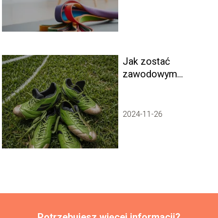
Jak zostać
zawodowym
piłkarzem – porady
od ekspertów
futbolu
2024-11-26
Potrzebujesz więcej informacji?