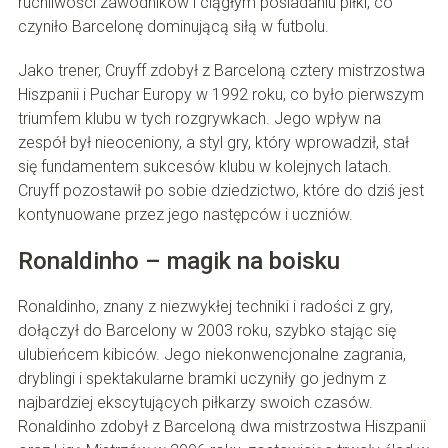
ruchliwości zawodników i ciągłym posiadaniu piłki, co
czyniło Barcelonę dominującą siłą w futbolu.
Jako trener, Cruyff zdobył z Barceloną cztery mistrzostwa
Hiszpanii i Puchar Europy w 1992 roku, co było pierwszym
triumfem klubu w tych rozgrywkach. Jego wpływ na
zespół był nieoceniony, a styl gry, który wprowadził, stał
się fundamentem sukcesów klubu w kolejnych latach.
Cruyff pozostawił po sobie dziedzictwo, które do dziś jest
kontynuowane przez jego następców i uczniów.
Ronaldinho – magik na boisku
Ronaldinho, znany z niezwykłej techniki i radości z gry,
dołączył do Barcelony w 2003 roku, szybko stając się
ulubieńcem kibiców. Jego niekonwencjonalne zagrania,
dryblingi i spektakularne bramki uczyniły go jednym z
najbardziej ekscytujących piłkarzy swoich czasów.
Ronaldinho zdobył z Barceloną dwa mistrzostwa Hiszpanii