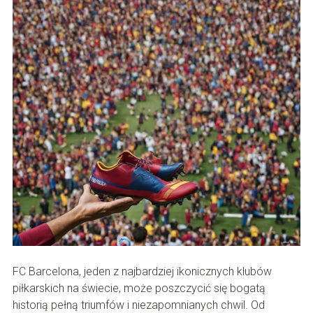
FC Barcelona, jeden z najbardziej ikonicznych klubów
piłkarskich na świecie, może poszczycić się bogatą
historią pełną triumfów i niezapomnianych chwil. Od