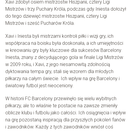
Xavi zdobył osiem mistrzostw Hiszpanii, cztery Ligi
Mistrzów i trzy Puchary Króla, podczas gdy Iniesta dołożył
do tego dziewięć mistrzostw Hiszpanii, cztery Ligi
Mistrzów i sześć Pucharów Króla.
Xavi i Iniesta byli mistrzami kontroli piłki i wizji gry, ich
współpraca na boisku była doskonała, a ich umiejętności
w kreowaniu gry były kluczowe dla sukcesów Barcelony.
Iniesta, znany z decydującego gola w finale Ligi Mistrzów
w 2009 roku, i Xavi, z jego niesamowitą zdolnością
dyktowania tempa gry, stali się wzorem dla młodych
piłkarzy na całym świecie. Ich wpływ na grę Barcelony i
światowy futbol jest nieoceniony.
W historii FC Barcelony przewinęło się wielu wybitnych
piłkarzy, ale to właśnie te postacie na zawsze zmieniły
oblicze klubu i futbolu jako całości. Ich osiągnięcia i wpływ
na grę pozostaną inspiracją dla przyszłych pokoleń fanów
i zawodników. Każdy z tych zawodników wniósł coś