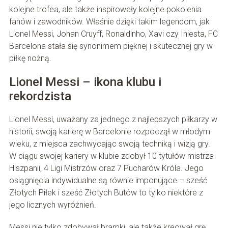
kolejne trofea, ale także inspirowały kolejne pokolenia
fanów i zawodników. Właśnie dzięki takim legendom, jak
Lionel Messi, Johan Cruyff, Ronaldinho, Xavi czy Iniesta, FC
Barcelona stała się synonimem pięknej i skutecznej gry w
piłkę nożną.
Lionel Messi – ikona klubu i
rekordzista
Lionel Messi, uważany za jednego z najlepszych piłkarzy w
historii, swoją karierę w Barcelonie rozpoczął w młodym
wieku, z miejsca zachwycając swoją techniką i wizją gry.
W ciągu swojej kariery w klubie zdobył 10 tytułów mistrza
Hiszpanii, 4 Ligi Mistrzów oraz 7 Pucharów Króla. Jego
osiągnięcia indywidualne są równie imponujące – sześć
Złotych Piłek i sześć Złotych Butów to tylko niektóre z
jego licznych wyróżnień.
Messi nie tylko zdobywał bramki, ale także kreował grę,