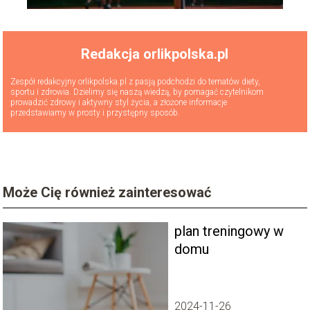
Redakcja orlikpolska.pl
Zespół redakcyjny orlikpolska.pl z pasją podchodzi do tematów diety,
sportu i zdrowia. Dzielimy się naszą wiedzą, by pomagać czytelnikom
prowadzić zdrowy i aktywny styl życia, a złożone informacje
przedstawiamy w prosty i przystępny sposób.
Może Cię również zainteresować
plan treningowy w
domu
2024-11-26