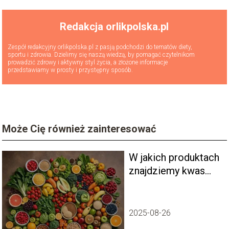
Redakcja orlikpolska.pl
Zespół redakcyjny orlikpolska.pl z pasją podchodzi do tematów diety,
sportu i zdrowia. Dzielimy się naszą wiedzą, by pomagać czytelnikom
prowadzić zdrowy i aktywny styl życia, a złożone informacje
przedstawiamy w prosty i przystępny sposób.
Może Cię również zainteresować
W jakich produktach
znajdziemy kwas
foliowy?
2025-08-26