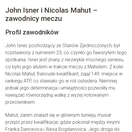
John Isner i Nicolas Mahut –
zawodnicy meczu
Profil zawodników
John Isner, pochodzący ze Stanów Zjednoczonych, był
rozstawiony z numerem 23, co czyniło go faworytem tego
spotkania. Isner jest znany z niezwykle mocnego serwisu,
co było jego atutem w trakcie meczu z Mahutem. Z kolei
Nicolas Mahut, francuski kwalifikant, zajął 149. miejsce w
rankingu ATP, co stawiało go w roli outsidera. Niemniej
jednak jego determinacja i umiejętności pozwoliły mu
nawiązać równorzędną walkę z wyżej notowanym
przeciwnikiem.
Mahut, zanim znalazł się w głównym turnieju, musiał
przejść przez kwalifikacje, gdzie pokonał między innymi
Franka Dancevica i Alexa Bogdanovica. Jego droga do