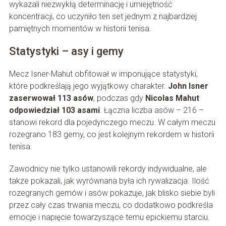
wykazali niezwykłą determinację i umiejętność
koncentracji, co uczyniło ten set jednym z najbardziej
pamiętnych momentów w historii tenisa.
Statystyki – asy i gemy
Mecz Isner-Mahut obfitował w imponujące statystyki,
które podkreślają jego wyjątkowy charakter.
John Isner
zaserwował 113 asów
, podczas gdy
Nicolas Mahut
odpowiedział 103 asami
. Łączna liczba asów – 216 –
stanowi rekord dla pojedynczego meczu. W całym meczu
rozegrano 183 gemy, co jest kolejnym rekordem w historii
tenisa.
Zawodnicy nie tylko ustanowili rekordy indywidualne, ale
także pokazali, jak wyrównana była ich rywalizacja. Ilość
rozegranych gemów i asów pokazuje, jak blisko siebie byli
przez cały czas trwania meczu, co dodatkowo podkreśla
emocje i napięcie towarzyszące temu epickiemu starciu.