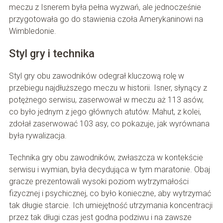
meczu z Isnerem była pełna wyzwań, ale jednocześnie
przygotowała go do stawienia czoła Amerykaninowi na
Wimbledonie.
Styl gry i technika
Styl gry obu zawodników odegrał kluczową rolę w
przebiegu najdłuższego meczu w historii. Isner, słynący z
potężnego serwisu, zaserwował w meczu aż 113 asów,
co było jednym z jego głównych atutów. Mahut, z kolei,
zdołał zaserwować 103 asy, co pokazuje, jak wyrównana
była rywalizacja.
Technika gry obu zawodników, zwłaszcza w kontekście
serwisu i wymian, była decydująca w tym maratonie. Obaj
gracze prezentowali wysoki poziom wytrzymałości
fizycznej i psychicznej, co było konieczne, aby wytrzymać
tak długie starcie. Ich umiejętność utrzymania koncentracji
przez tak długi czas jest godna podziwu i na zawsze