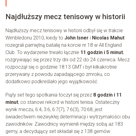
Najdłuższy mecz tenisowy w historii
Najdłuższy mecz tenisowy w historii odbył się w trakcie
Wimbledonu 2010, kiedy to
John Isner
i
Nicolas Mahut
rozegrali pamiętną batalię na korcie nr 18 w All England
Club. To wydarzenie trwało łącznie
11 godzin i 5 minut
,
rozgrywając się przez trzy dni od 22 do 24 czerwca. Mecz
rozpoczął się o godzinie 18:13 GMT i był kilkakrotnie
przerywany z powodu zapadającego zmroku, co
dodatkowo podkreślało jego wyjątkowość.
Piąty set tego spotkania toczył się przez
8 godzin i 11
minut
, co stanowi rekord w historii tenisa. Ostateczny
wynik meczu, 6:4, 3:6, 6:7(7), 7:6(3), 70:68, jest
świadectwem niezwykłej determinacji i wytrzymałości obu
zawodników. Zawodnicy wymienili między sobą aż 183
gemy, a decydujący set składał się z 138 gemów.