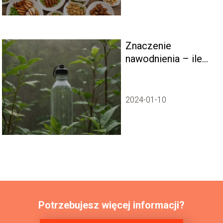
Znaczenie
nawodnienia – ile
naprawdę
potrzebujemy wody
każdego dnia
2024-01-10
Potrzebujesz więcej informacji?