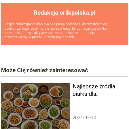
Redakcja orlikpolska.pl
Zespół redakcyjny orlikpolska.pl z pasją podchodzi do tematów diety,
sportu i zdrowia. Dzielimy się naszą wiedzą, by pomagać czytelnikom
prowadzić zdrowy i aktywny styl życia, a złożone informacje
przedstawiamy w prosty i przystępny sposób.
Może Cię również zainteresować
Najlepsze źródła
białka dla
mięsożerców i
wegetarian
2024-01-10