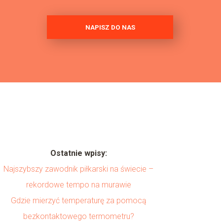
NAPISZ DO NAS
Ostatnie wpisy:
Najszybszy zawodnik piłkarski na świecie –
rekordowe tempo na murawie
Gdzie mierzyć temperaturę za pomocą
bezkontaktowego termometru?