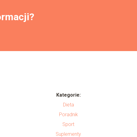
ormacji?
Kategorie:
Dieta
o
Poradnik
Sport
Suplementy