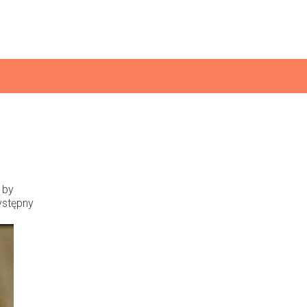
 by
ystępny