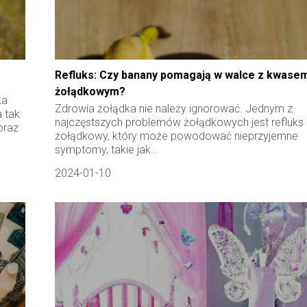
Refluks: Czy banany pomagają w walce z kwase
żołądkowym?
ka
Zdrowia żołądka nie należy ignorować. Jednym z
 tak
najczęstszych problemów żołądkowych jest refluks
oraz
żołądkowy, który może powodować nieprzyjemne
symptomy, takie jak...
2024-01-10