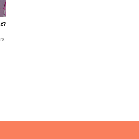
ać?
óra