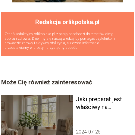
Redakcja orlikpolska.pl
Zespół redakcyjny orlikpolska.pl z pasją podchodzi do tematów diety,
sportu i zdrowia. Dzielimy się naszą wiedzą, by pomagać czytelnikom
prowadzić zdrowy i aktywny styl życia, a złożone informacje
przedstawiamy w prosty i przystępny sposób.
Może Cię również zainteresować
Jaki preparat jest
właściwy na
symptomy
klimakterium?
2024-07-25