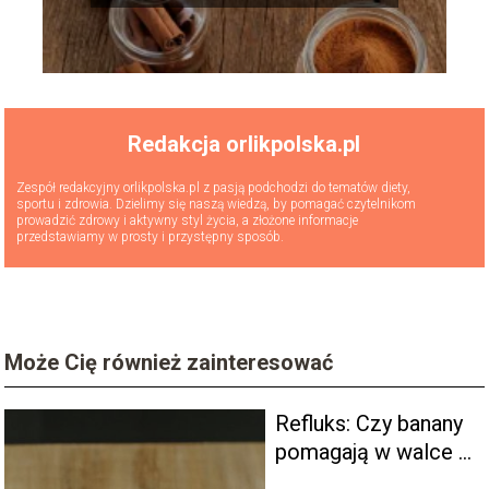
Redakcja orlikpolska.pl
Zespół redakcyjny orlikpolska.pl z pasją podchodzi do tematów diety,
sportu i zdrowia. Dzielimy się naszą wiedzą, by pomagać czytelnikom
prowadzić zdrowy i aktywny styl życia, a złożone informacje
przedstawiamy w prosty i przystępny sposób.
Może Cię również zainteresować
Refluks: Czy banany
pomagają w walce z
kwasem