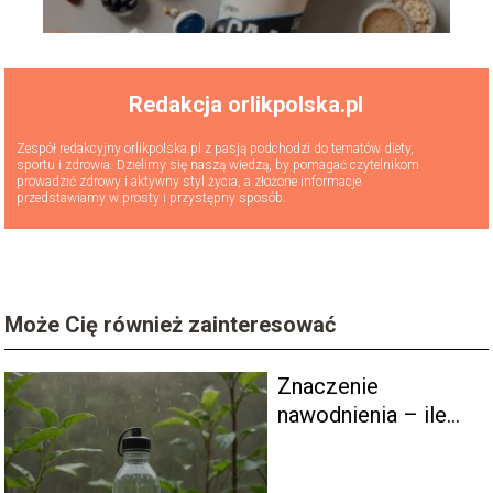
Redakcja orlikpolska.pl
Zespół redakcyjny orlikpolska.pl z pasją podchodzi do tematów diety,
sportu i zdrowia. Dzielimy się naszą wiedzą, by pomagać czytelnikom
prowadzić zdrowy i aktywny styl życia, a złożone informacje
przedstawiamy w prosty i przystępny sposób.
Może Cię również zainteresować
Znaczenie
nawodnienia – ile
naprawdę
potrzebujemy wody